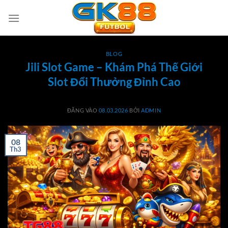
Bỏ
qua
nội
dung
BLOG
Jili Slot Game – Khám Phá Thế Giới
Slot Đổi Thưởng Đỉnh Cao
ĐĂNG VÀO
08.03.2026
BỞI
ADMIN
08
Th3