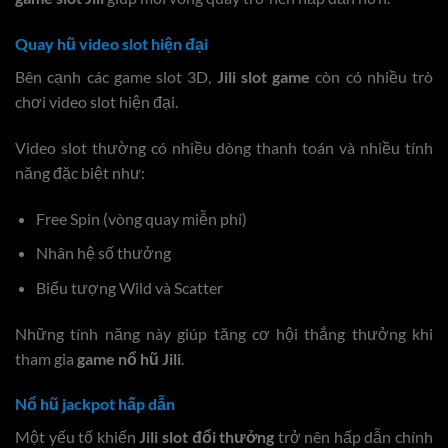
Quay hũ video slot hiện đại
Bên cạnh các game slot 3D,
Jili slot game
còn có nhiều trò
chơi video slot hiện đại.
Video slot thường có nhiều dòng thanh toán và nhiều tính
năng đặc biệt như:
Free Spin (vòng quay miễn phí)
Nhân hệ số thưởng
Biểu tượng Wild và Scatter
Những tính năng này giúp tăng cơ hội thắng thưởng khi
tham gia
game nổ hũ Jili
.
Nổ hũ jackpot hấp dẫn
Một yếu tố khiến
Jili slot đổi thưởng
trở nên hấp dẫn chính