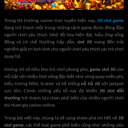
Trong thị trường casino trực tuyến hiện nay,
Jili slot game
đang trở thành một trong những sảnh game được đông đảo
người chơi yêu thích. Nhờ đồ họa hiện đại, hiệu ứng sống
động và cơ chế thưởng hấp dẫn,
slot Jili
mang đến trải
nghiệm giải trí kịch tính cho người chơi yêu thích các trò chơi
quay hũ.
Không chỉ sở hữu kho trò chơi phong phú,
game slot Jili
còn
nổi bật với nhiều tính năng đặc biệt như vòng quay miễn phí,
biểu tượng Wild, Scatter và hệ thống
nổ hũ Jili
với jackpot
cực lớn. Chính những yếu tố này đã khiến
Jili slot đổi
thưởng
trở thành lựa chọn phổ biến của nhiều người chơi
khi tham gia casino online.
Trong bài viết này, chúng ta sẽ cùng khám phá chi tiết về
Jili
slot game
, các thể loại game phổ biến cũng như những siêu