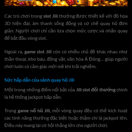
Các trò chơi trong
slot Jili
thường được thiết kế với đồ họa
3D hiện đại, âm thanh sống động và cơ chế quay hũ đơn
giản. Người chơi chỉ cần lựa chọn mức cược và nhấn quay
để bắt đầu vòng slot.
Ngoài ra,
game slot Jili
còn có nhiều chủ đề khác nhau như
thần thoại, kho báu, động vật, văn hóa Á Đông… giúp người
chơi luôn có cảm giác mới mẻ khi trải nghiệm.
Sức hấp dẫn của sảnh quay hũ Jili
Một trong những điểm nổi bật của
Jili slot đổi thưởng
chính
là hệ thống jackpot hấp dẫn.
Trong
game nổ hũ Jili
, mỗi vòng quay đều có thể kích hoạt
các tính năng thưởng đặc biệt hoặc thậm chí là jackpot lớn.
Điều này mang lại cơ hội thắng lớn cho người chơi.