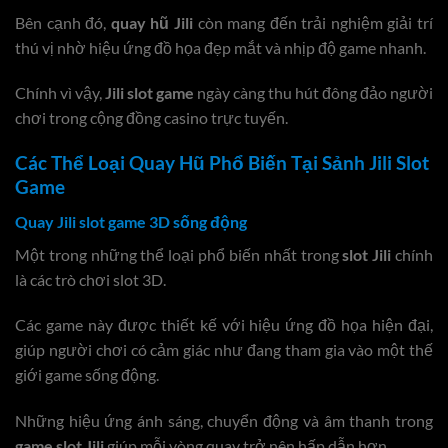
Bên cạnh đó,
quay hũ Jili
còn mang đến trải nghiệm giải trí
thú vị nhờ hiệu ứng đồ họa đẹp mắt và nhịp độ game nhanh.
Chính vì vậy,
Jili slot game
ngày càng thu hút đông đảo người
chơi trong cộng đồng casino trực tuyến.
Các Thể Loại Quay Hũ Phổ Biến Tại Sảnh Jili Slot
Game
Quay Jili slot game 3D sống động
Một trong những thể loại phổ biến nhất trong
slot Jili
chính
là các trò chơi slot 3D.
Các game này được thiết kế với hiệu ứng đồ họa hiện đại,
giúp người chơi có cảm giác như đang tham gia vào một thế
giới game sống động.
Những hiệu ứng ánh sáng, chuyển động và âm thanh trong
game slot Jili
giúp mỗi vòng quay trở nên hấp dẫn hơn.