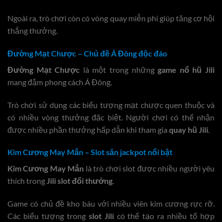
Ngoài ra, trò chơi còn có vòng quay miễn phí giúp tăng cơ hội
thắng thưởng.
Đường Mạt Chược – Chủ đề Á Đông độc đáo
Đường Mạt Chược
là một trong những
game nổ hũ Jili
mang đậm phong cách Á Đông.
Trò chơi sử dụng các biểu tượng mạt chược quen thuộc và
có nhiều vòng thưởng đặc biệt. Người chơi có thể nhận
được nhiều phần thưởng hấp dẫn khi tham gia
quay hũ Jili
.
Kim Cương May Mắn – Slot săn jackpot nổi bật
Kim Cương May Mắn
là trò chơi slot được nhiều người yêu
thích trong
Jili slot đổi thưởng
.
Game có chủ đề kho báu với nhiều viên kim cương rực rỡ.
Các biểu tượng trong
slot Jili
có thể tạo ra nhiều tổ hợp