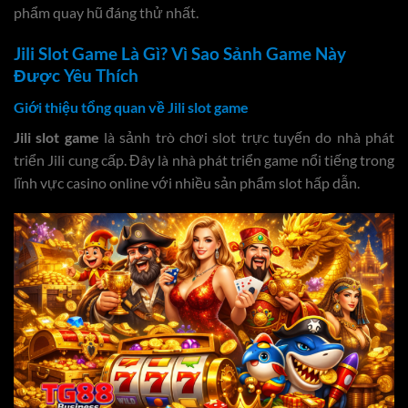
phẩm quay hũ đáng thử nhất.
Jili Slot Game Là Gì? Vì Sao Sảnh Game Này
Được Yêu Thích
Giới thiệu tổng quan về Jili slot game
Jili slot game
là sảnh trò chơi slot trực tuyến do nhà phát
triển Jili cung cấp. Đây là nhà phát triển game nổi tiếng trong
lĩnh vực casino online với nhiều sản phẩm slot hấp dẫn.