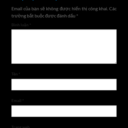
Email của bạn sẽ không được hiển thị công khai.
Các
trường bắt buộc được đánh dấu
*
Bình luận
*
Tên
*
Email
*
Trang web