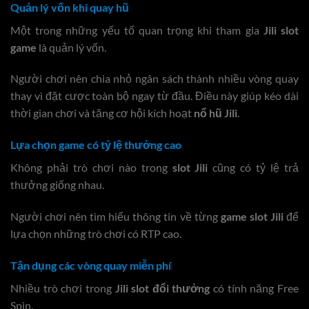
Quản lý vốn khi quay hũ
Một trong những yếu tố quan trọng khi tham gia
Jili slot
game
là quản lý vốn.
Người chơi nên chia nhỏ ngân sách thành nhiều vòng quay
thay vì đặt cược toàn bộ ngay từ đầu. Điều này giúp kéo dài
thời gian chơi và tăng cơ hội kích hoạt
nổ hũ Jili
.
Lựa chọn game có tỷ lệ thưởng cao
Không phải trò chơi nào trong
slot Jili
cũng có tỷ lệ trả
thưởng giống nhau.
Người chơi nên tìm hiểu thông tin về từng
game slot Jili
để
lựa chọn những trò chơi có RTP cao.
Tận dụng các vòng quay miễn phí
Nhiều trò chơi trong
Jili slot đổi thưởng
có tính năng Free
Spin.