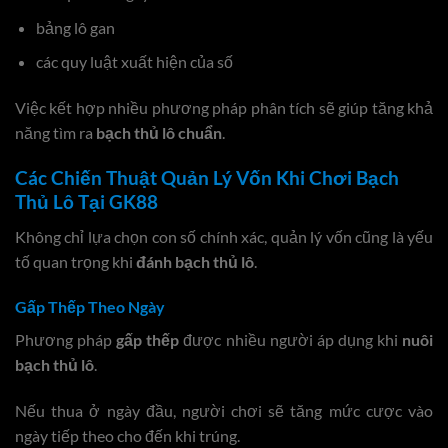
bảng lô gan
các quy luật xuất hiện của số
Việc kết hợp nhiều phương pháp phân tích sẽ giúp tăng khả
năng tìm ra
bạch thủ lô chuẩn
.
Các Chiến Thuật Quản Lý Vốn Khi Chơi Bạch
Thủ Lô Tại GK88
Không chỉ lựa chọn con số chính xác, quản lý vốn cũng là yếu
tố quan trọng khi
đánh bạch thủ lô
.
Gấp Thếp Theo Ngày
Phương pháp
gấp thếp
được nhiều người áp dụng khi
nuôi
bạch thủ lô
.
Nếu thua ở ngày đầu, người chơi sẽ tăng mức cược vào
ngày tiếp theo cho đến khi trúng.