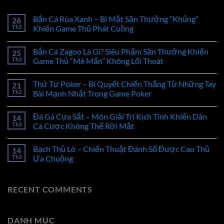
Bắn Cá Rùa Xanh – Bí Mật Săn Thưởng “Khủng”
26
Th3
Khiến Game Thủ Phát Cuồng
Bắn Cá Zagoo Là Gì? Siêu Phẩm Săn Thưởng Khiến
25
Th3
Game Thủ “Mê Mẩn” Không Lối Thoát
Thứ Tự Poker – Bí Quyết Chiến Thắng Từ Những Tay
21
Th3
Bài Mạnh Nhất Trong Game Poker
Đá Gà Cựa Sắt – Môn Giải Trí Kịch Tính Khiến Dân
14
Th3
Cá Cược Không Thể Rời Mắt
Bạch Thủ Lô – Chiến Thuật Đánh Số Được Cao Thủ
14
Th3
Ưa Chuộng
RECENT COMMENTS
DANH MỤC