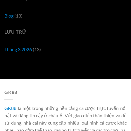
Blog
(13)
LƯU TRỮ
Tháng 3 2026
(13)
GK88
GK88
là một trong những nền tảng cá cược trực tuyến nổi
bật và đáng tin cậy ở châu Á. Với giao diện thân thiện và dễ
sử dụng, nhà cái này cung cấp nhiều loại hình cá cược khác
nhau, bao gồm thể thao, casino trực tuyến và các trò chơi bài