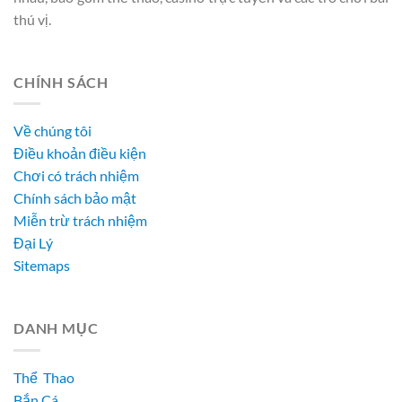
thú vị.
CHÍNH SÁCH
Về chúng tôi
Điều khoản điều kiện
Chơi có trách nhiệm
Chính sách bảo mật
Miễn trừ trách nhiệm
Đại Lý
Sitemaps
DANH MỤC
Thể Thao
Bắn Cá