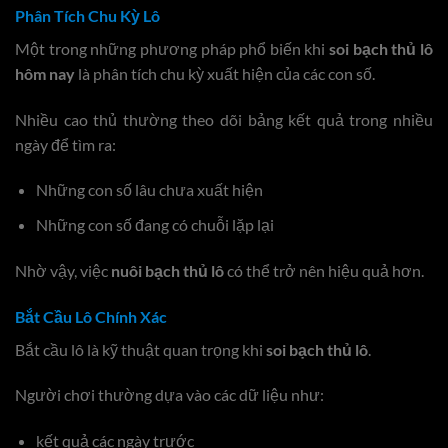
Phân Tích Chu Kỳ Lô
Một trong những phương pháp phổ biến khi
soi bạch thủ lô
hôm nay
là phân tích chu kỳ xuất hiện của các con số.
Nhiều cao thủ thường theo dõi bảng kết quả trong nhiều
ngày để tìm ra:
Những con số lâu chưa xuất hiện
Những con số đang có chuỗi lặp lại
Nhờ vậy, việc
nuôi bạch thủ lô
có thể trở nên hiệu quả hơn.
Bắt Cầu Lô Chính Xác
Bắt cầu lô là kỹ thuật quan trọng khi
soi bạch thủ lô
.
Người chơi thường dựa vào các dữ liệu như:
kết quả các ngày trước