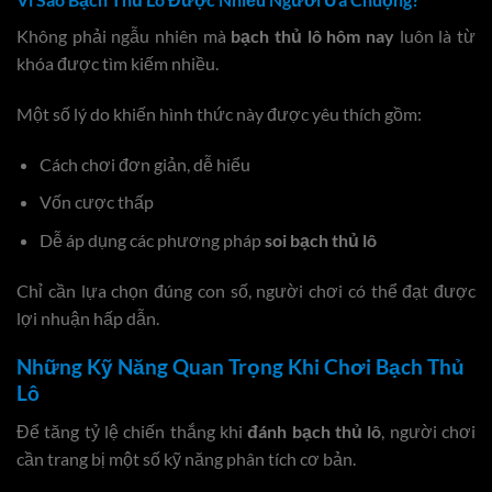
Không phải ngẫu nhiên mà
bạch thủ lô hôm nay
luôn là từ
khóa được tìm kiếm nhiều.
Một số lý do khiến hình thức này được yêu thích gồm:
Cách chơi đơn giản, dễ hiểu
Vốn cược thấp
Dễ áp dụng các phương pháp
soi bạch thủ lô
Chỉ cần lựa chọn đúng con số, người chơi có thể đạt được
lợi nhuận hấp dẫn.
Những Kỹ Năng Quan Trọng Khi Chơi Bạch Thủ
Lô
Để tăng tỷ lệ chiến thắng khi
đánh bạch thủ lô
, người chơi
cần trang bị một số kỹ năng phân tích cơ bản.