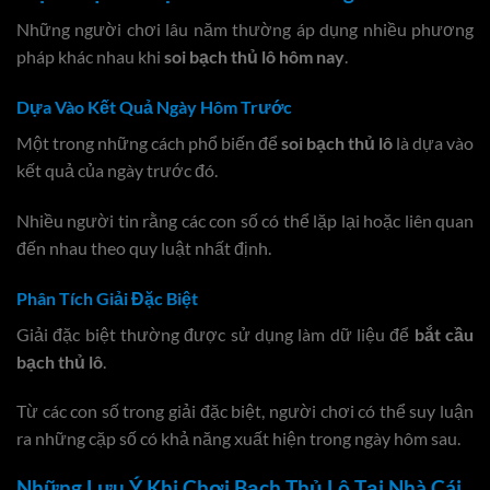
Những người chơi lâu năm thường áp dụng nhiều phương
pháp khác nhau khi
soi bạch thủ lô hôm nay
.
Dựa Vào Kết Quả Ngày Hôm Trước
Một trong những cách phổ biến để
soi bạch thủ lô
là dựa vào
kết quả của ngày trước đó.
Nhiều người tin rằng các con số có thể lặp lại hoặc liên quan
đến nhau theo quy luật nhất định.
Phân Tích Giải Đặc Biệt
Giải đặc biệt thường được sử dụng làm dữ liệu để
bắt cầu
bạch thủ lô
.
Từ các con số trong giải đặc biệt, người chơi có thể suy luận
ra những cặp số có khả năng xuất hiện trong ngày hôm sau.
Những Lưu Ý Khi Chơi Bạch Thủ Lô Tại Nhà Cái