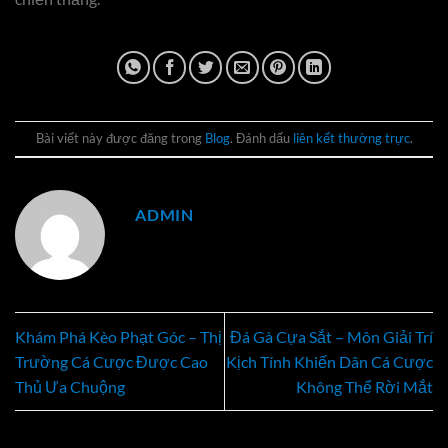
Bài viết này được đăng trong
Blog
. Đánh dấu
liên kết thường trực
.
ADMIN
Khám Phá Kèo Phạt Góc – Thị
Đá Gà Cựa Sắt – Môn Giải Trí
Trường Cá Cược Được Cao
Kịch Tính Khiến Dân Cá Cược
Thủ Ưa Chuộng
Không Thể Rời Mắt