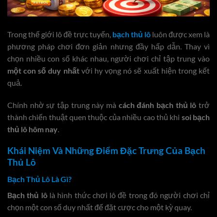
Trong thế giới lô đề trực tuyến,
bạch thủ lô
luôn được xem là
phương pháp chơi đơn giản nhưng đầy hấp dẫn. Thay vì
chọn nhiều con số khác nhau, người chơi chỉ tập trung vào
một con số duy nhất
với hy vọng nó sẽ xuất hiện trong kết
quả.
Chính nhờ sự tập trung này mà
cách đánh bạch thủ lô
trở
thành chiến thuật quen thuộc của nhiều cao thủ khi
soi bạch
thủ lô hôm nay
.
Khái Niệm Và Những Điểm Đặc Trưng Của Bạch
Thủ Lô
Bạch Thủ Lô Là Gì?
Bạch thủ lô
là hình thức chơi lô đề trong đó người chơi chỉ
chọn một con số duy nhất để đặt cược cho một kỳ quay.