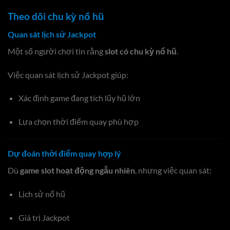
Theo dõi chu kỳ nổ hũ
Quan sát lịch sử Jackpot
Một số người chơi tin rằng
slot có chu kỳ nổ hũ
.
Việc quan sát lịch sử Jackpot giúp:
Xác định game đang tích lũy hũ lớn
Lựa chọn thời điểm quay phù hợp
Dự đoán thời điểm quay hợp lý
Dù
game slot hoạt động ngẫu nhiên
, nhưng việc quan sát:
Lịch sử nổ hũ
Giá trị Jackpot