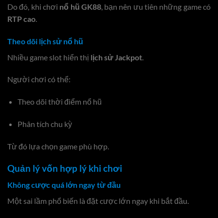
Do đó, khi chơi
nổ hũ GK88
, bạn nên ưu tiên những game có
RTP cao
.
Theo dõi lịch sử nổ hũ
Nhiều game slot hiển thị
lịch sử Jackpot
.
Người chơi có thể:
Theo dõi thời điểm nổ hũ
Phân tích chu kỳ
Từ đó lựa chọn game phù hợp.
Quản lý vốn hợp lý khi chơi
Không cược quá lớn ngay từ đầu
Một sai lầm phổ biến là đặt cược lớn ngay khi bắt đầu.