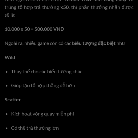
trúng tổ hợp trả thưởng
x50
, thì phần thưởng nhận được
sẽ là:
10.000 x 50 = 500.000 VNĐ
Ngoài ra, nhiều game còn có các
biểu tượng đặc biệt
như:
Wild
Thay thế cho các biểu tượng khác
Giúp tạo tổ hợp thắng dễ hơn
Scatter
Kích hoạt vòng quay miễn phí
Có thể trả thưởng lớn