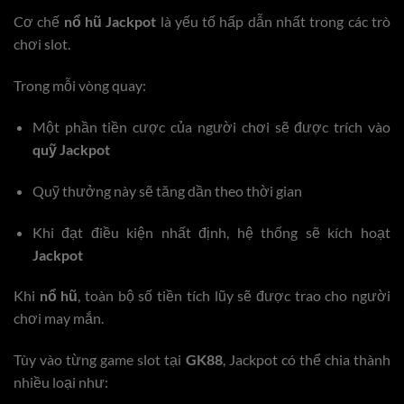
Cơ chế
nổ hũ Jackpot
là yếu tố hấp dẫn nhất trong các trò
chơi slot.
Trong mỗi vòng quay:
Một phần tiền cược của người chơi sẽ được trích vào
quỹ Jackpot
Quỹ thưởng này sẽ tăng dần theo thời gian
Khi đạt điều kiện nhất định, hệ thống sẽ kích hoạt
Jackpot
Khi
nổ hũ
, toàn bộ số tiền tích lũy sẽ được trao cho người
chơi may mắn.
Tùy vào từng game slot tại
GK88
, Jackpot có thể chia thành
nhiều loại như: