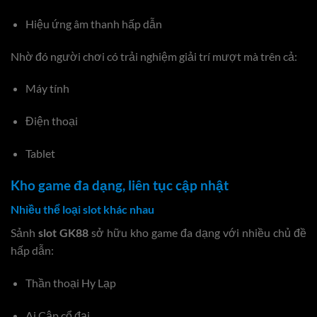
Hiệu ứng âm thanh hấp dẫn
Nhờ đó người chơi có trải nghiệm giải trí mượt mà trên cả:
Máy tính
Điện thoại
Tablet
Kho game đa dạng, liên tục cập nhật
Nhiều thể loại slot khác nhau
Sảnh
slot GK88
sở hữu kho game đa dạng với nhiều chủ đề
hấp dẫn:
Thần thoại Hy Lạp
Ai Cập cổ đại