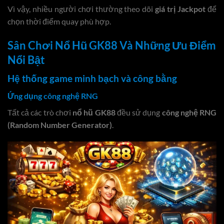
Vì vậy, nhiều người chơi thường theo dõi
giá trị Jackpot
để
chọn thời điểm quay phù hợp.
Sân Chơi Nổ Hũ GK88 Và Những Ưu Điểm
Nổi Bật
Hệ thống game minh bạch và công bằng
Ứng dụng công nghệ RNG
Tất cả các trò chơi
nổ hũ GK88
đều sử dụng
công nghệ RNG
(Random Number Generator)
.