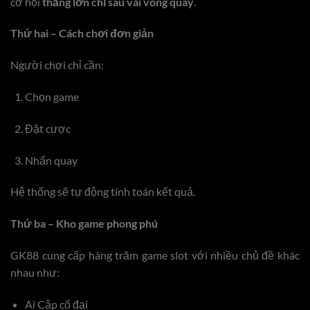
cơ hội
thắng lớn chỉ sau vài vòng quay
.
Thứ hai – Cách chơi đơn giản
Người chơi chỉ cần:
Chọn game
Đặt cược
Nhấn quay
Hệ thống sẽ tự động tính toán kết quả.
Thứ ba – Kho game phong phú
GK88 cung cấp hàng trăm game slot với nhiều chủ đề khác
nhau như:
Ai Cập cổ đại