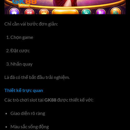
Chỉ cần vài bước đơn giản:
Chọn game
Đặt cược
Nhấn quay
Là đã có thể bắt đầu trải nghiệm.
Thiết kế trực quan
Các trò chơi slot tại
GK88
được thiết kế với:
Giao diện rõ ràng
Màu sắc sống động