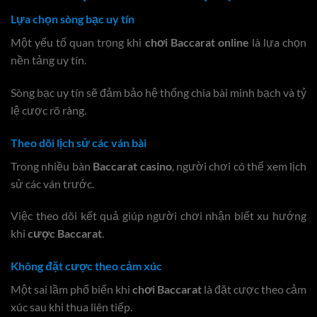
Lựa chọn sòng bạc uy tín
Một yếu tố quan trọng khi
chơi Baccarat online
là lựa chọn
nền tảng uy tín.
Sòng bạc uy tín sẽ đảm bảo hệ thống chia bài minh bạch và tỷ
lệ cược rõ ràng.
Theo dõi lịch sử các ván bài
Trong nhiều bàn
Baccarat casino
, người chơi có thể xem lịch
sử các ván trước.
Việc theo dõi kết quả giúp người chơi nhận biết xu hướng
khi
cược Baccarat
.
Không đặt cược theo cảm xúc
Một sai lầm phổ biến khi
chơi Baccarat
là đặt cược theo cảm
xúc sau khi thua liên tiếp.