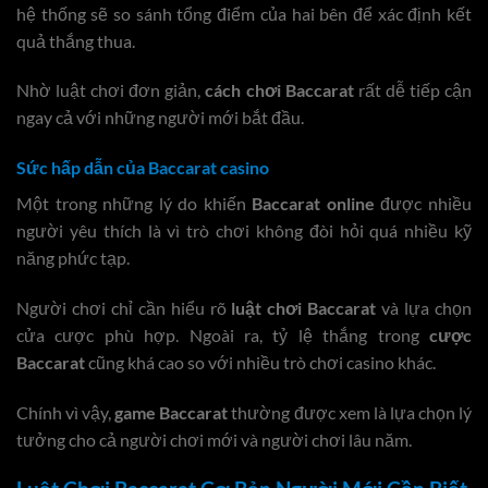
hệ thống sẽ so sánh tổng điểm của hai bên để xác định kết
quả thắng thua.
Nhờ luật chơi đơn giản,
cách chơi Baccarat
rất dễ tiếp cận
ngay cả với những người mới bắt đầu.
Sức hấp dẫn của Baccarat casino
Một trong những lý do khiến
Baccarat online
được nhiều
người yêu thích là vì trò chơi không đòi hỏi quá nhiều kỹ
năng phức tạp.
Người chơi chỉ cần hiểu rõ
luật chơi Baccarat
và lựa chọn
cửa cược phù hợp. Ngoài ra, tỷ lệ thắng trong
cược
Baccarat
cũng khá cao so với nhiều trò chơi casino khác.
Chính vì vậy,
game Baccarat
thường được xem là lựa chọn lý
tưởng cho cả người chơi mới và người chơi lâu năm.