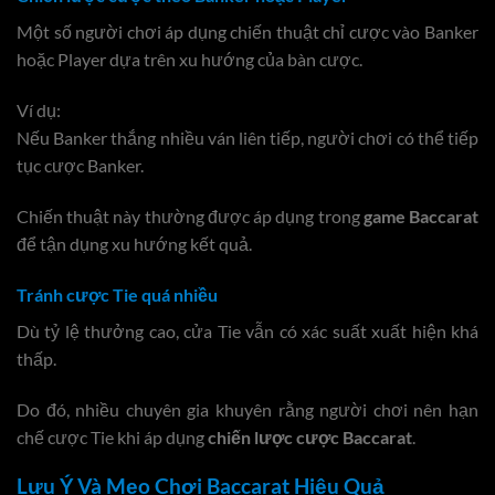
Một số người chơi áp dụng chiến thuật chỉ cược vào Banker
hoặc Player dựa trên xu hướng của bàn cược.
Ví dụ:
Nếu Banker thắng nhiều ván liên tiếp, người chơi có thể tiếp
tục cược Banker.
Chiến thuật này thường được áp dụng trong
game Baccarat
để tận dụng xu hướng kết quả.
Tránh cược Tie quá nhiều
Dù tỷ lệ thưởng cao, cửa Tie vẫn có xác suất xuất hiện khá
thấp.
Do đó, nhiều chuyên gia khuyên rằng người chơi nên hạn
chế cược Tie khi áp dụng
chiến lược cược Baccarat
.
Lưu Ý Và Mẹo Chơi Baccarat Hiệu Quả