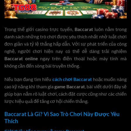
Trong thế giới casino trực tuyến,
Baccarat
luôn nằm trong
danh sách những trò chơi được yêu thích nhất nhờ luật chơi
đơn giản và tỷ lệ thắng hấp dẫn. Với sự phát triển của công
nghệ, người chơi hiện nay có thể dễ dàng trải nghiệm
Baccarat online
ngay trên điện thoại hoặc máy tính mà
không cần đến sòng bài truyền thống.
Nếu bạn đang tìm hiểu
cách chơi Baccarat
hoặc muốn nâng
cao kỹ năng khi tham gia
game Baccarat
, bài viết dưới đây sẽ
giúp bạn nắm rõ luật chơi, cách đặt cược cũng như các chiến
lược hiệu quả để tăng cơ hội chiến thắng.
Baccarat Là Gì? Vì Sao Trò Chơi Này Được Yêu
Thích