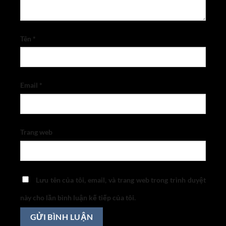
Tên
*
Email
*
Trang web
Lưu tên của tôi, email, và trang web trong trình duyệt
này cho lần bình luận kế tiếp của tôi.