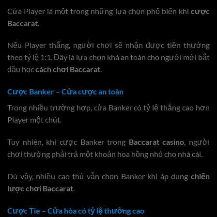
Cửa Player là một trong những lựa chọn phổ biến khi
cược
Baccarat
.
Nếu Player thắng, người chơi sẽ nhận được tiền thưởng
theo tỷ lệ 1:1. Đây là lựa chọn khá an toàn cho người mới bắt
đầu học
cách chơi Baccarat
.
Cược Banker – Cửa cược an toàn
Trong nhiều trường hợp, cửa Banker có tỷ lệ thắng cao hơn
Player một chút.
Tuy nhiên, khi cược Banker trong
Baccarat casino
, người
chơi thường phải trả một khoản hoa hồng nhỏ cho nhà cái.
Dù vậy, nhiều cao thủ vẫn chọn Banker khi áp dụng
chiến
lược chơi Baccarat
.
Cược Tie – Cửa hòa có tỷ lệ thưởng cao