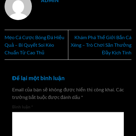
ADMIN
Mẹo Cá Cược Bóng Đá Hiệu
Khám Phá Thế Giới Bắn Cá
Quả – Bí Quyết Soi Kèo
Xèng – Trò Chơi Săn Thưởng
Chuẩn Từ Cao Thủ
Đầy Kịch Tính
Để lại một bình luận
Email của bạn sẽ không được hiển thị công khai.
Các
trường bắt buộc được đánh dấu
*
Bình luận
*