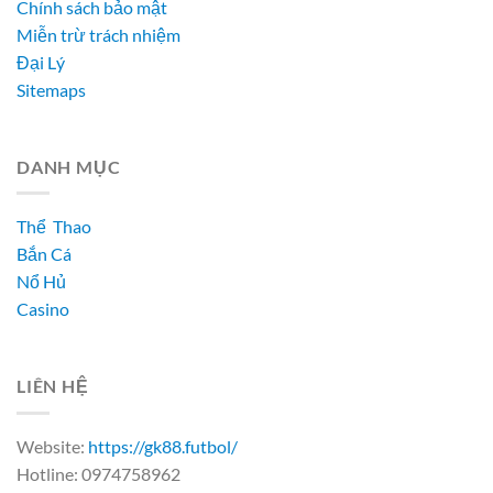
Chính sách bảo mật
Miễn trừ trách nhiệm
Đại Lý
Sitemaps
DANH MỤC
Thể Thao
Bắn Cá
Nổ Hủ
Casino
LIÊN HỆ
Website:
https://gk88.futbol/
Hotline:
0974758962