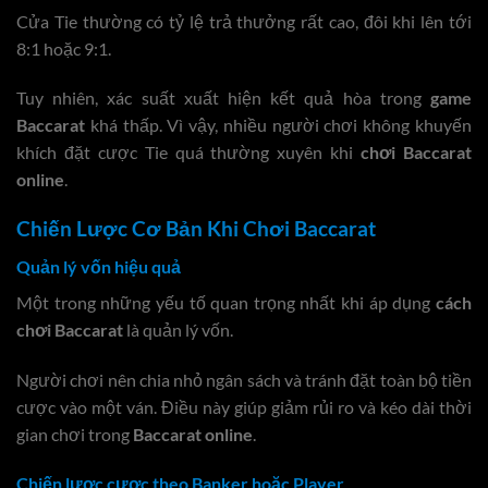
Cửa Tie thường có tỷ lệ trả thưởng rất cao, đôi khi lên tới
8:1 hoặc 9:1.
Tuy nhiên, xác suất xuất hiện kết quả hòa trong
game
Baccarat
khá thấp. Vì vậy, nhiều người chơi không khuyến
khích đặt cược Tie quá thường xuyên khi
chơi Baccarat
online
.
Chiến Lược Cơ Bản Khi Chơi Baccarat
Quản lý vốn hiệu quả
Một trong những yếu tố quan trọng nhất khi áp dụng
cách
chơi Baccarat
là quản lý vốn.
Người chơi nên chia nhỏ ngân sách và tránh đặt toàn bộ tiền
cược vào một ván. Điều này giúp giảm rủi ro và kéo dài thời
gian chơi trong
Baccarat online
.
Chiến lược cược theo Banker hoặc Player