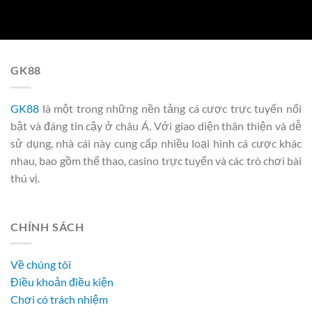
GK88
GK88
là một trong những nền tảng cá cược trực tuyến nổi
bật và đáng tin cậy ở châu Á. Với giao diện thân thiện và dễ
sử dụng, nhà cái này cung cấp nhiều loại hình cá cược khác
nhau, bao gồm thể thao, casino trực tuyến và các trò chơi bài
thú vị.
CHÍNH SÁCH
Về chúng tôi
Điều khoản điều kiện
Chơi có trách nhiệm