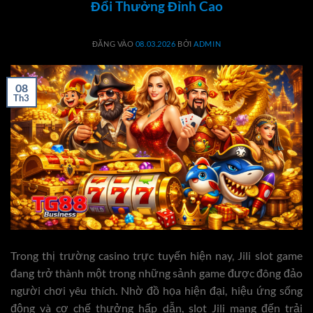
Đổi Thưởng Đỉnh Cao
ĐĂNG VÀO
08.03.2026
BỞI
ADMIN
08
Th3
Trong thị trường casino trực tuyến hiện nay, Jili slot game
đang trở thành một trong những sảnh game được đông đảo
người chơi yêu thích. Nhờ đồ họa hiện đại, hiệu ứng sống
động và cơ chế thưởng hấp dẫn, slot Jili mang đến trải