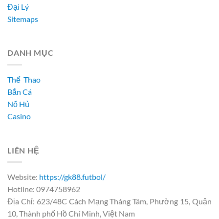
Đại Lý
Sitemaps
DANH MỤC
Thể Thao
Bắn Cá
Nổ Hủ
Casino
LIÊN HỆ
Website:
https://gk88.futbol/
Hotline:
0974758962
Địa Chỉ:
623/48C Cách Mạng Tháng Tám, Phường 15, Quận
10, Thành phố Hồ Chí Minh, Việt Nam