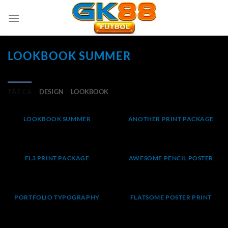
Bỏ
qua
nội
dung
LOOKBOOK SUMMER
TẤT CẢ
DESIGN
LOOKBOOK
LOOKBOOK SUMMER
ANOTHER PRINT PACKAGE
FL3 PRINT PACKAGE
AWESOME PENCIL POSTER
PORTFOLIO TYPOGRAPHY
FLATSOME POSTER PRINT