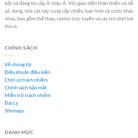
bật và đáng tin cậy ở châu Á. Với giao diện thân thiện và dễ
sử dụng, nhà cái này cung cấp nhiều loại hình cá cược khác
nhau, bao gồm thể thao, casino trực tuyến và các trò chơi bài
thú vị.
CHÍNH SÁCH
Về chúng tôi
Điều khoản điều kiện
Chơi có trách nhiệm
Chính sách bảo mật
Miễn trừ trách nhiệm
Đại Lý
Sitemaps
DANH MỤC