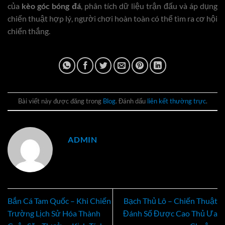
của
kèo góc bóng đá
, phân tích dữ liệu trận đấu và áp dụng
chiến thuật hợp lý, người chơi hoàn toàn có thể tìm ra cơ hội
chiến thắng.
Bài viết này được đăng trong
Blog
. Đánh dấu
liên kết thường trực
.
ADMIN
Bắn Cá Tam Quốc – Khi Chiến
Bạch Thủ Lô – Chiến Thuật
Trường Lịch Sử Hóa Thành
Đánh Số Được Cao Thủ Ưa