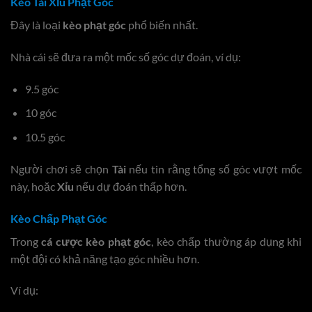
Kèo Tài Xỉu Phạt Góc
Đây là loại
kèo phạt góc
phổ biến nhất.
Nhà cái sẽ đưa ra một mốc số góc dự đoán, ví dụ:
9.5 góc
10 góc
10.5 góc
Người chơi sẽ chọn
Tài
nếu tin rằng tổng số góc vượt mốc
này, hoặc
Xỉu
nếu dự đoán thấp hơn.
Kèo Chấp Phạt Góc
Trong
cá cược kèo phạt góc
, kèo chấp thường áp dụng khi
một đội có khả năng tạo góc nhiều hơn.
Ví dụ: